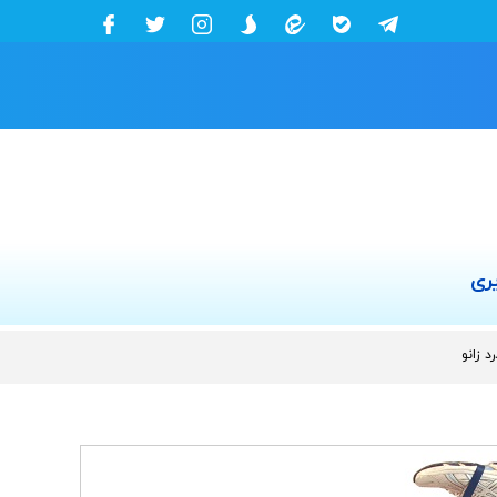
ری
رد زانو