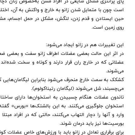
پای پرانتزی مشکل شایعی در افراد مسن به‌خصوص زنان دچار
است چون با
متمایل شدن زانو به خارج
و واکنش به آن، اختلال
حین ایستادن و قدم زدن
، لنگش، مشکل در حمل اجسام، مشکل
روی زمین است
.
این تغییرات هم در زانو ایجاد می‌شود
:
در اثر این حالت بعضی عضلات اطراف زانو سفت و بعضی ضعیف 
عضلاتی که در خارج ران قرار دارند و کوتاه و سخت شده‌ان
می‌شوند
.
کشکک به سمت خارج منحرف می‌شود بنابراین لیگامان‌هایی ک
می‌چسبند، شل می‌‌شوند (لیگامان رتیناکولوم
.(
تاندون عضلات هنگام چسبیدن به استخوان‌ها دارای ساختار
استخوان جلوگیری می‌کنند. به این بالشتک‌ها «بورس» گفت
وارد و آنها را دچار التهاب می‌کنند، حالتی که در افراد مبتل
بورسیت‌ها نیز باید درمان شوند
.
برای برقراری تعادل در زانو باید با ورزش‌های خاص عضلات ک