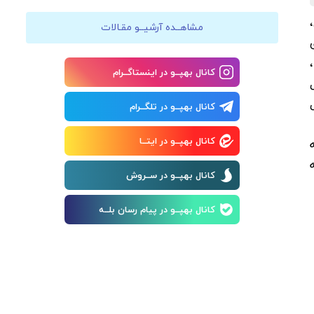
مشاهــده آرشیــو مقـالات
)،
کانال بهپــو در اینستاگــرام
تلال‌
کانال بهپــو در تلگــرام
کانال بهپــو در ایتــا
کانال بهپــو در ســروش
کانال بهپــو در پیام رسان بلــه