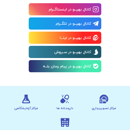
کانال بهپــو در اینستاگــرام
کانال بهپــو در تلگــرام
کانال بهپــو در ایتــا
کانال بهپــو در ســروش
کانال بهپــو در پیام رسان بلــه
مراکز تصویربرداری
داروخــانه ها
مراکز آزمایشگاهی