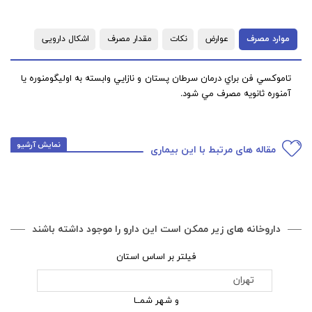
موارد مصرف
عوارض
نکات
مقدار مصرف
اشکال دارویی
تاموکسي فن براي درمان سرطان پستان و نازايي وابسته به اوليگومنوره يا
آمنوره ثانويه مصرف مي شود.
نمایش آرشیو
مقاله های مرتبط با این بیماری
داروخانه های زیر ممکن است این دارو را موجود داشته باشند
فیلتر بر اساس استان
و شهر شمــا