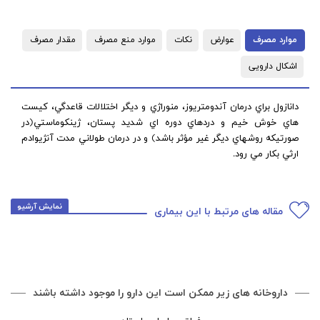
موارد مصرف
عوارض
نکات
موارد منع مصرف
مقدار مصرف
اشکال دارویی
دانازول براي درمان آندومتريوز، منوراژي و ديگر اختلالات قاعدگي، كيست
هاي خوش خيم و دردهاي دوره اي شديد پستان، ژينكوماستي(در
صورتيكه روشهاي ديگر غير مؤثر باشد) و در درمان طولاني مدت آنژيوادم
ارثي بكار مي رود.
نمایش آرشیو
مقاله های مرتبط با این بیماری
داروخانه های زیر ممکن است این دارو را موجود داشته باشند