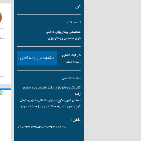
کرج
تحصیلات :
متخصص بیماریهای داخلی
سلا
فوق تخصص روماتولوژی
درجه علمی
مشاهده رزومه کامل
استاد تمام
اطلاعات تماس
کلینیک روماتولوژی دکتر علیشیری و سلیم
زاده
استان البرز-کرج- بلوار طالقانی جنوبی-نبش
کوچه عین اللهی- ساختمان سبز- طبقه دوم
تلفن :
۰۲۶۳۲۷۱۳۵۸۳,۰۲۶۳۲۷۱۸۸۳۰