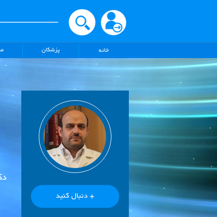
پزشکان
مش
خانه
دک
+ دنبال کنید