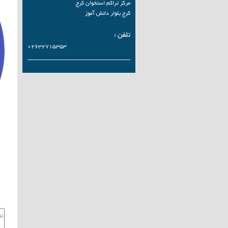
مرکز تراکم استخوان کرج
کرج بلوار دانش آموز
تلفن :
02632715353