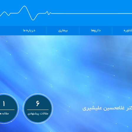
اوره
داروها
بیماری
درباره ما
1
6
تر غلامحسین علیشیری
مقالات پیشنهادی
مقاله ه