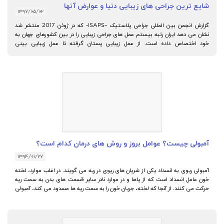
شایع ترین جراحی های زیبایی دنیا و عوارض آنها
۱۳۹۷/۰۵/۰۲
گزارش انجمن بین المللی جراحی پلاستیک –ISAPS- که در ژوئن 2017 منتشر شد
نشان می دهد ایران رتبه بیستم عمل های جراحی زیبایی را در بین کشورهای جهان به
خود اختصاص داده است. از عمل زیبایی پستان گرفته تا عمل زیبایی بینی
-رینوپلاستی. روز به روز تعداد عمل های زیبایی در دنیا افزایش می یابد، اما این اعمال
خالی از خطر هم نیستند.
آمبولی چیست؟ عوامل بروز و روش های درمان کدام است؟
۱۳۹۴/۰۱/۲۷
آمبولی ریوی به انسداد یکی از شریان های ریوی در ریه می گویند. در اغلب موارد، لخته
خون عامل انسداد است که از پاها و در موارد نادر سایر قسمت های بدن به سمت ریه
حرکت می کنند. از آنجا که لخته، جریان خون را به سمت ریه ها مسدود می کند، آمبولی
ریه می تواند تهدید کننده جان انسان باشد.