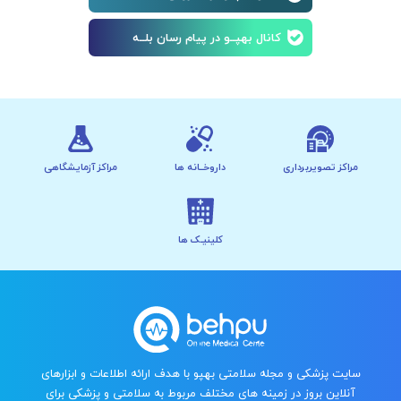
کانال بهپــو در پیام رسان بلــه
مراکز تصویربرداری
داروخــانه ها
مراکز آزمایشگاهی
کلینیـک ها
سایت پزشکی و مجله سلامتی بهپو با هدف ارائه اطلاعات و ابزارهای
آنلاین بروز در زمینه های مختلف مربوط به سلامتی و پزشکی برای