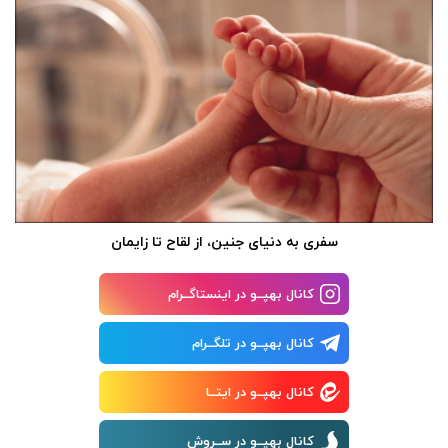
سفری به دنیای جنین، از لقاح تا زایمان
کانال بهپــو در اینستاگــرام
کانال بهپــو در تلگــرام
کانال بهپــو در ایتــا
کانال بهپــو در ســروش