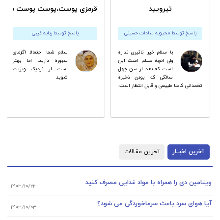
تیرویید
قرمزی پوست،پوست پوست شدن 
پاسخ توسط محبوبه سادات حسینی
پاسخ توسط ربابه غیبی
با سلام خیر تاثیری نداره
سلام شما احتمالا اگزماى
ولی انچه مسلم است این
سبوره دارید. اما بهتر
است که بعد از سن چهل
است از نزدیک ویزیت
سالگی کم بودن ذخیره
شوید
تخمدانی کاملا طبیعی و قابل انتظار است.
آخرین اخبــار
آخرین مقـالات
ویتامین دی را همراه با مواد غذایی مصرف کنید
۱۴۰۳/۱۰/۲۲
آیا هوای سرد باعث سرماخوردگی می شود؟
۱۴۰۳/۱۰/۰۳